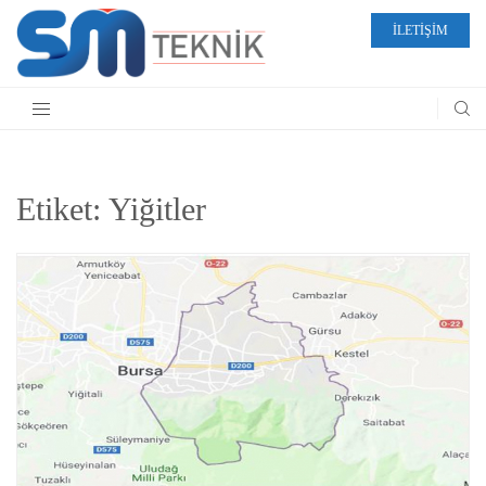
İLETİŞİM
Etiket:
Yiğitler