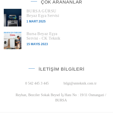
ÇOK ARANANLAR
BURSA GÜRSU
Beyaz Eşya Servisi
1 MART 2025
Bursa Beyaz Eşya
Servisi - CK Teknik
15 MAYIS 2023
İLETIŞIM BILGILERI
0 542 445 3 445
bilgi@smteknik.com.tr
Reyhan, Bezciler Sokak Beysel İş Hanı No : 19/11 Osmangazi /
BURSA