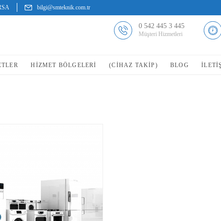
URSA
bilgi@smteknik.com.tr
0 542 445 3 445
Müşteri Hizmetleri
ETLER
HIZMET BÖLGELERI
(CİHAZ TAKİP)
BLOG
İLETI