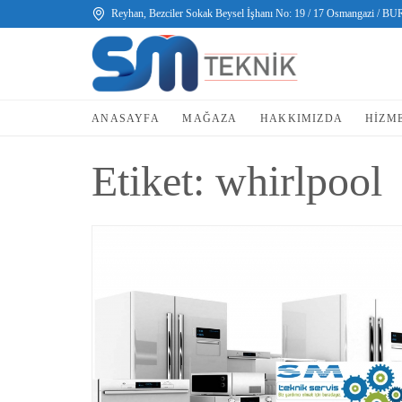
Reyhan, Bezciler Sokak Beysel İşhanı No: 19 / 17 Osmangazi / B
ANASAYFA
MAĞAZA
HAKKIMIZDA
HIZM
Etiket:
whirlpool