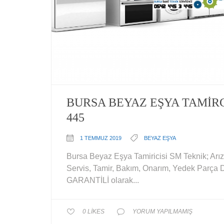
BURSA BEYAZ EŞYA TAMIRCIS
445
1 TEMMUZ 2019
BEYAZ EŞYA
Bursa Beyaz Eşya Tamiricisi SM Teknik; Arız
Servis, Tamir, Bakım, Onarım, Yedek Parça D
GARANTİLİ olarak...
0
LIKES
YORUM YAPILMAMIŞ