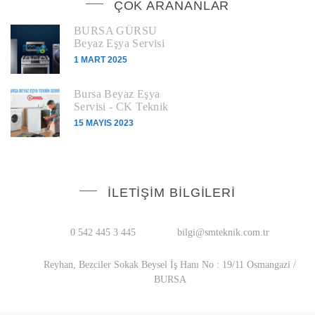
ÇOK ARANANLAR
BURSA GÜRSU
Beyaz Eşya Servisi
1 MART 2025
Bursa Beyaz Eşya
Servisi - CK Teknik
15 MAYIS 2023
İLETIŞIM BILGILERI
0 542 445 3 445
bilgi@smteknik.com.tr
Reyhan, Bezciler Sokak Beysel İş Hanı No : 19/11 Osmangazi /
BURSA