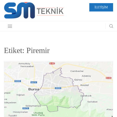
İLETİŞİM
Etiket:
Piremir