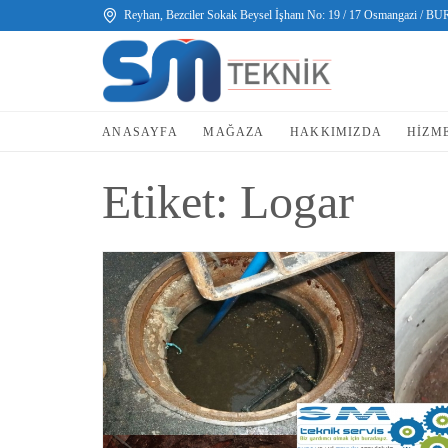
Reyhan, Bezciler Sokak Beysel İşhanı No: 19 / 17 Osmangazi / B
ANASAYFA
MAĞAZA
HAKKIMIZDA
HIZM
Etiket:
Logar