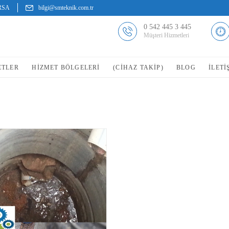
URSA
bilgi@smteknik.com.tr
0 542 445 3 445
Müşteri Hizmetleri
ETLER
HIZMET BÖLGELERI
(CİHAZ TAKİP)
BLOG
İLETI