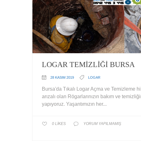
LOGAR TEMIZLIĞI BURSA
28 KASIM 2019
LOGAR
Bursa'da Tıkalı Logar Açma ve Temizleme hi
arızalı olan Rögarlarınızın bakım ve temizliğ
yapıyoruz. Yaşantımızın her...
0
LIKES
YORUM YAPILMAMIŞ