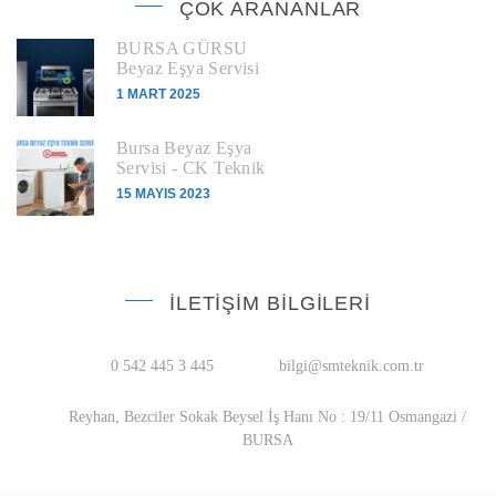
ÇOK ARANANLAR
BURSA GÜRSU
Beyaz Eşya Servisi
1 MART 2025
Bursa Beyaz Eşya
Servisi - CK Teknik
15 MAYIS 2023
İLETIŞIM BILGILERI
0 542 445 3 445
bilgi@smteknik.com.tr
Reyhan, Bezciler Sokak Beysel İş Hanı No : 19/11 Osmangazi /
BURSA