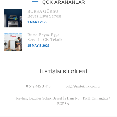
ÇOK ARANANLAR
BURSA GÜRSU
Beyaz Eşya Servisi
1 MART 2025
Bursa Beyaz Eşya
Servisi - CK Teknik
15 MAYIS 2023
İLETIŞIM BILGILERI
0 542 445 3 445
bilgi@smteknik.com.tr
Reyhan, Bezciler Sokak Beysel İş Hanı No : 19/11 Osmangazi /
BURSA