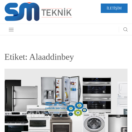
İLETİŞİM
Etiket:
Alaaddinbey