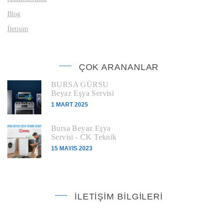
Blog
İletişim
ÇOK ARANANLAR
BURSA GÜRSU
Beyaz Eşya Servisi
1 MART 2025
Bursa Beyaz Eşya
Servisi - CK Teknik
15 MAYIS 2023
İLETIŞIM BILGILERI