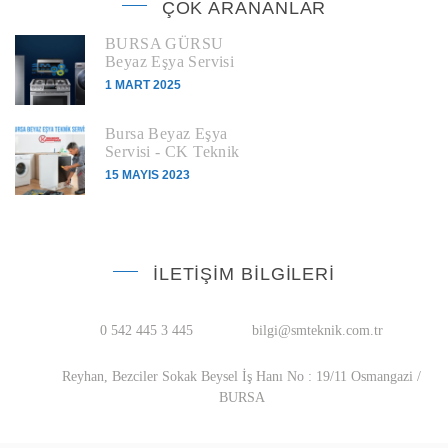
ÇOK ARANANLAR
BURSA GÜRSU
Beyaz Eşya Servisi
1 MART 2025
Bursa Beyaz Eşya
Servisi - CK Teknik
15 MAYIS 2023
İLETIŞIM BILGILERI
0 542 445 3 445
bilgi@smteknik.com.tr
Reyhan, Bezciler Sokak Beysel İş Hanı No : 19/11 Osmangazi /
BURSA